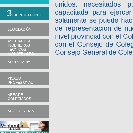
unidos, necesitados 
3
capacitada para ejercer
EJERCICIO LIBRE
solamente se puede hace
de representación de nu
LEGISLACIÓN
nivel provincial con el C
ASOCIACIÓN
con el Consejo de Colegi
INGENIEROS
TÉCNICOS
Consejo General de Coleg
INDUSTRIALES
SECRETARÍA
VISADO
PROFESIONAL
ÁREA DE
COLEGIADOS
SUGERENCIAS