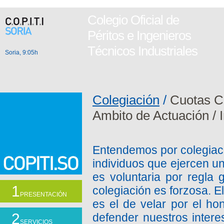
Colegio Oficial de
Péritos e Ingenieros
Técnicos Industriales
Soria, 9:05h
Colegiación
/
Cuotas C
Ambito de Actuación
/
Entendemos por colegiaci
individuos que ejercen un
es voluntaria por regla
1
colegiación es forzosa. E
PRESENTACIÓN
es el de velar por el ho
2
defender nuestros inter
SERVICIOS