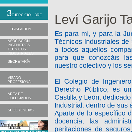
3
Leví Garijo 
EJERCICIO LIBRE
LEGISLACIÓN
Es para mí, y para la Ju
Técnicos Industriales de 
ASOCIACIÓN
INGENIEROS
a todos aquellos compañ
TÉCNICOS
INDUSTRIALES
para que conozcáis las
SECRETARÍA
nuestro colectivo y los s
VISADO
El Colegio de Ingeniero
PROFESIONAL
Derecho Público, es un
ÁREA DE
Castilla y León, dedicado
COLEGIADOS
Industrial, dentro de sus
SUGERENCIAS
Aparte de lo específico 
docencia, las administ
peritaciones de seguros