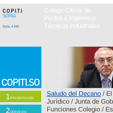
Colegio Oficial de
Péritos e Ingenieros
Técnicos Industriales
Soria, 4:54h
Saludo del Decano
/
El
1
PRESENTACIÓN
Jurídico
/
Junta de Gob
Funciones Colegio
/
Es
2
SERVICIOS