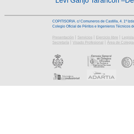
Leví Garijo Tarancón –D
COPITISORIA. c/ Comuneros de Castilla, 4. 1º Izda
Colegio Oficial de Péritos e Ingenieros Técnicos 
Presentación
Servicios
Ejercicio libre
Legisla
Secretaría
Visado Profesional
Área de Colegi